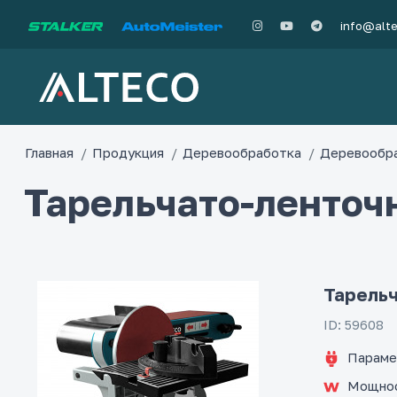
info@alt
Главная
Продукция
Деревообработка
Деревообр
Тарельчато-ленточ
Тарельч
ID: 59608
Параме
Мощно