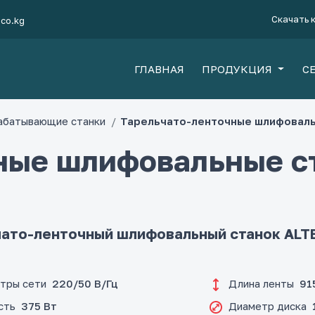
Скачать 
eco.kg
ГЛАВНАЯ
ПРОДУКЦИЯ
С
абатывающие станки
Тарельчато-ленточные шлифоваль
ные шлифовальные с
ато-ленточный шлифовальный станок ALT
тры сети
Длина ленты
220/50 В/Гц
91
сть
Диаметр диска
375 Вт