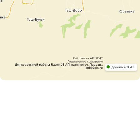
Работает на API 2ГИС
Лицензионное соглашение
Для корректной работы Raster JS API нужен ключ. Помощь:
Доехать с 2ГИС
api@2gis.ru
Бишкек
Кыргызстан
Отдел продаж
+996 501 950 650