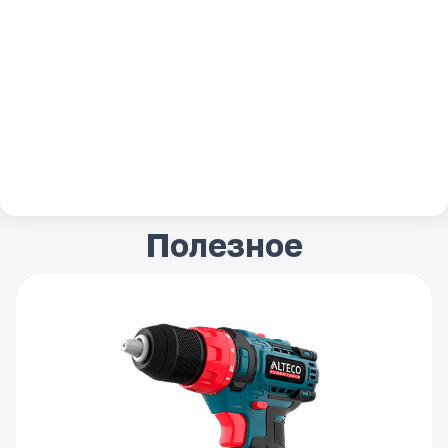
Отдел по работе с дилерами
+7 701 967 92 55
(только WhatsApp)
info@alteco.kg
Полезное