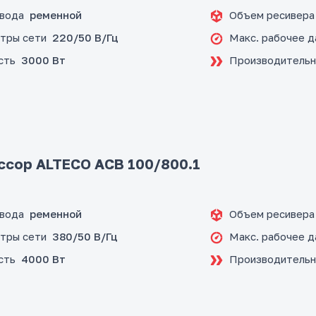
ивода
Объем ресивера
ременной
тры сети
Макс. рабочее д
220/50 В/Гц
сть
Производительн
3000 Вт
сор ALTECO ACB 100/800.1
ивода
Объем ресивера
ременной
тры сети
Макс. рабочее д
380/50 В/Гц
сть
Производительн
4000 Вт