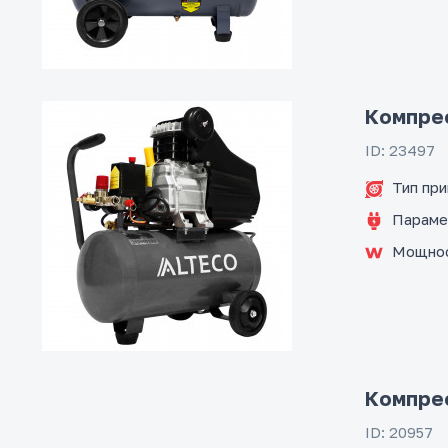
Компрес
ID: 23497
Тип пр
Параме
Мощно
Компре
ID: 20957