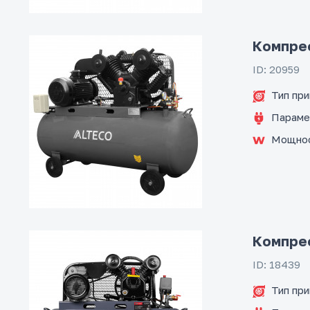
Компре
ID: 20959
Тип пр
Параме
Мощно
Компре
ID: 18439
Тип пр