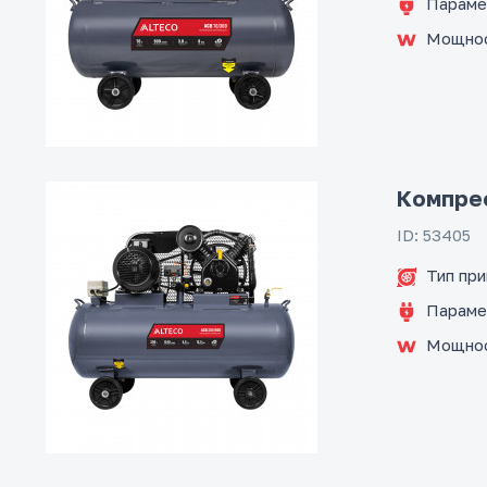
Параме
Мощно
Компре
ID: 53405
Тип пр
Параме
Мощно