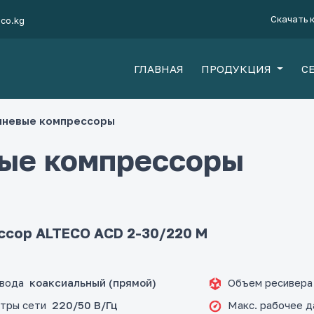
Скачать 
eco.kg
ГЛАВНАЯ
ПРОДУКЦИЯ
С
шневые компрессоры
ые компрессоры
сор ALTECO ACD 2-30/220 M
ивода
Объем ресивера
коаксиальный (прямой)
тры сети
Макс. рабочее д
220/50 В/Гц