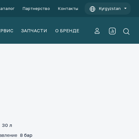
каталог
Партнерство
Контакты
Kyrgyzstan
ЕРВИС
ЗАПЧАСТИ
О БРЕНДЕ
30 л
авление
8 бар