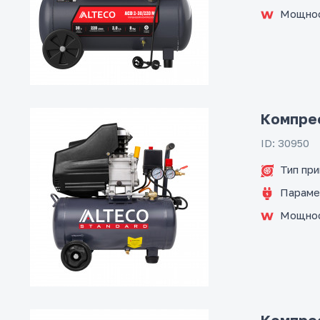
Мощно
Компре
ID: 30950
Тип пр
Параме
Мощно