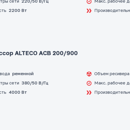
тры сети
Макс. рабочее д
220/50 В/Гц
сть
Производительн
2200 Вт
ссор ALTECO ACB 200/900
ивода
Объем ресивера
ременной
тры сети
Макс. рабочее д
380/50 В/Гц
сть
Производительн
4000 Вт