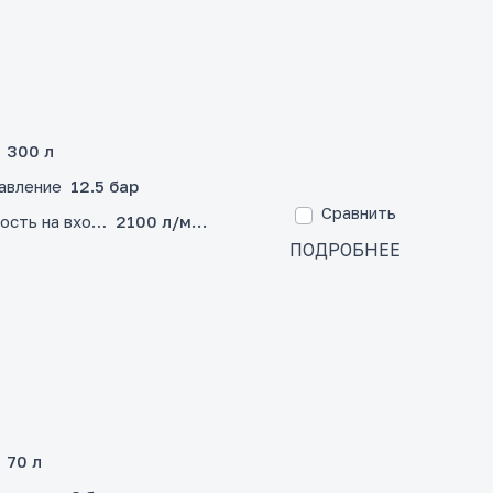
300 л
авление
12.5 бар
Сравнить
ость на входе
2100 л/мин
ПОДРОБНЕЕ
70 л