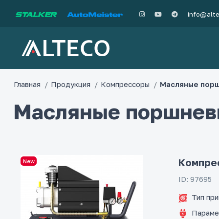
info@alt
Главная
Продукция
Компрессоры
Масляные пор
Масляные поршнев
Компрес
New
ID: 97695
Тип пр
Параме